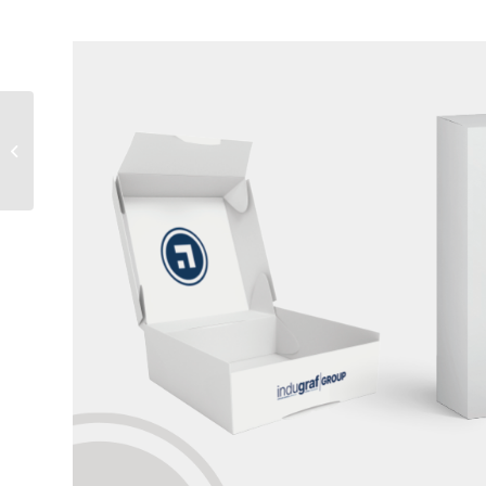
5 errores en el diseño
estructural del
packaging que pueden
costarte clien...