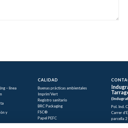
CALIDAD
CONTA
Indugr
ing –
linea
Buenas prácticas ambientales
Tarrag
ón
Imprim’Vert
(Indugra
Registro sanitario
nta
BRC Packaging
Pol. Ind. 
FSC®
ión y
Carrer d’E
Papel PEFC
parcella 2
43120, T
Avisos Legales