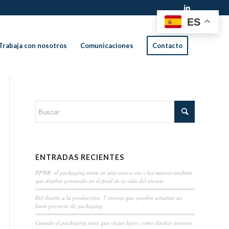
ES
Trabaja con nosotros
Comunicaciones
Contacto
ENTRADAS RECIENTES
PPWR: el packaging entra en una nueva era y las marcas tendrán
que diseñar pensando en el final de la vida del envase
Del diseño a la producción: 7 errores que pueden arruinar un
buen proyecto de packaging
Cuando el packaging tiene que viajar lejos: cómo diseñar envases