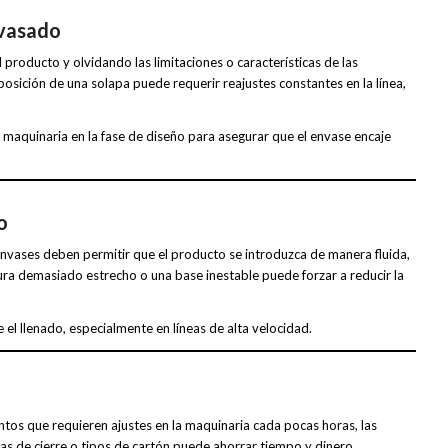
nvasado
producto y olvidando las limitaciones o características de las
osición de una solapa puede requerir reajustes constantes en la línea,
 maquinaria en la fase de diseño para asegurar que el envase encaje
o
 envases deben permitir que el producto se introduzca de manera fluida,
ra demasiado estrecho o una base inestable puede forzar a reducir la
el llenado, especialmente en líneas de alta velocidad.
tos que requieren ajustes en la maquinaria cada pocas horas, las
s de cierre o tipos de cartón puede ahorrar tiempo y dinero.