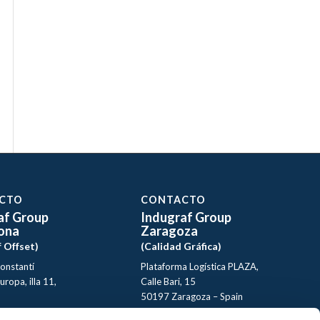
CTO
CONTACTO
af Group
Indugraf Group
ona
Zaragoza
f Offset)
(Calidad Gráfica)
Constantí
Plataforma Logística PLAZA,
uropa, illa 11,
Calle Bari, 15
50197 Zaragoza – Spain
arragona
+34 976 12 61 13