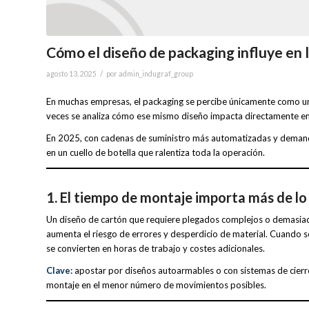
Cómo el diseño de packaging influye en l
/
agosto 13, 2025
por
admin_indugraf_group
En muchas empresas, el packaging se percibe únicamente como un re
veces se analiza cómo ese mismo diseño impacta directamente en l
En 2025, con cadenas de suministro más automatizadas y demand
en un cuello de botella que ralentiza toda la operación.
1. El tiempo de montaje importa más de lo
Un diseño de cartón que requiere plegados complejos o demasiada
aumenta el riesgo de errores y desperdicio de material. Cuando se
se convierten en horas de trabajo y costes adicionales.
Clave:
apostar por diseños autoarmables o con sistemas de cierre
montaje en el menor número de movimientos posibles.