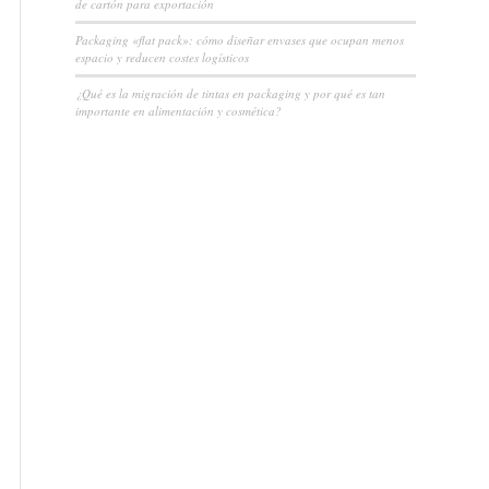
de cartón para exportación
Packaging «flat pack»: cómo diseñar envases que ocupan menos
espacio y reducen costes logísticos
¿Qué es la migración de tintas en packaging y por qué es tan
importante en alimentación y cosmética?