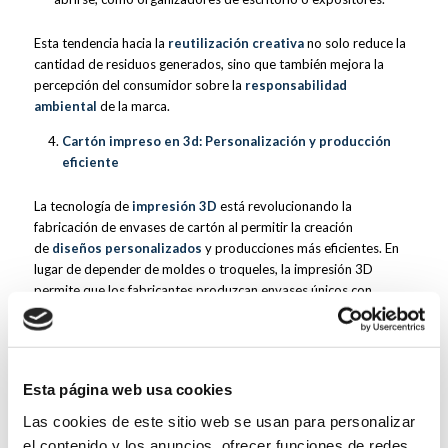
Esta tendencia hacia la
reutilización creativa
no solo reduce la
cantidad de residuos generados, sino que también mejora la
percepción del consumidor sobre la
responsabilidad
ambiental
de la marca.
Cartón impreso en 3d: Personalización y producción
eficiente
La tecnología de
impresión 3D
está revolucionando la
fabricación de envases de cartón al permitir la creación
de
diseños personalizados
y producciones más eficientes. En
lugar de depender de moldes o troqueles, la impresión 3D
permite que los fabricantes produzcan envases únicos con
formas complejas o detalles personalizados, todo ello
con
materiales sostenibles
.
Beneficios de la impresión 3D en el packaging:
Esta página web usa cookies
Personalización masiva
: Las marcas pueden ofrecer envases
Las cookies de este sitio web se usan para personalizar
personalizados para ediciones limitadas o campañas de
marketing, sin aumentar significativamente los costes de
el contenido y los anuncios, ofrecer funciones de redes