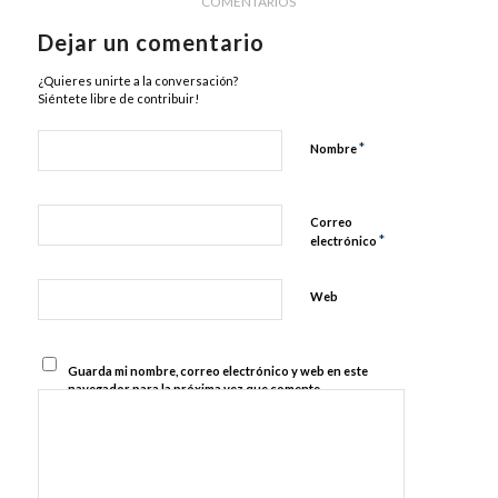
COMENTARIOS
Dejar un comentario
¿Quieres unirte a la conversación?
Siéntete libre de contribuir!
*
Nombre
Correo
*
electrónico
Web
Guarda mi nombre, correo electrónico y web en este
navegador para la próxima vez que comente.