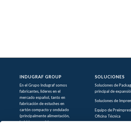
INDUGRAF GROUP
SOLUCIONES
En el Grupo Indugraf somos
Soluciones de Packag
fabricantes, lideres en el
principal de expansi
mercado español, tanto en
Soluciones de Impre
fabricación de estuches en
cartón compacto y ondulado
Equipo de Preimpres
(principalmente alimentación,
Oficina Técnica
bebidas, cosmética y
perfumería), así como a la