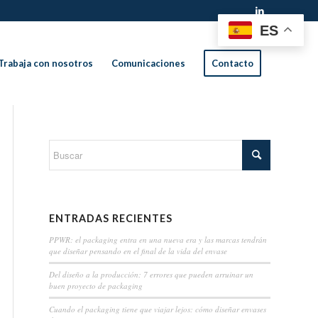
ES
Trabaja con nosotros
Comunicaciones
Contacto
ENTRADAS RECIENTES
PPWR: el packaging entra en una nueva era y las marcas tendrán
que diseñar pensando en el final de la vida del envase
Del diseño a la producción: 7 errores que pueden arruinar un
buen proyecto de packaging
Cuando el packaging tiene que viajar lejos: cómo diseñar envases