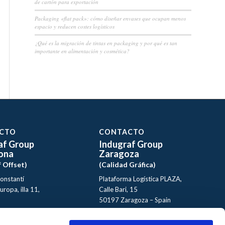
de cartón para exportación
Packaging «flat pack»: cómo diseñar envases que ocupan menos
espacio y reducen costes logísticos
¿Qué es la migración de tintas en packaging y por qué es tan
importante en alimentación y cosmética?
CTO
CONTACTO
af Group
Indugraf Group
ona
Zaragoza
f Offset)
(Calidad Gráfica)
Constantí
Plataforma Logística PLAZA,
uropa, illa 11,
Calle Bari, 15
50197 Zaragoza – Spain
arragona
+34 976 12 61 13