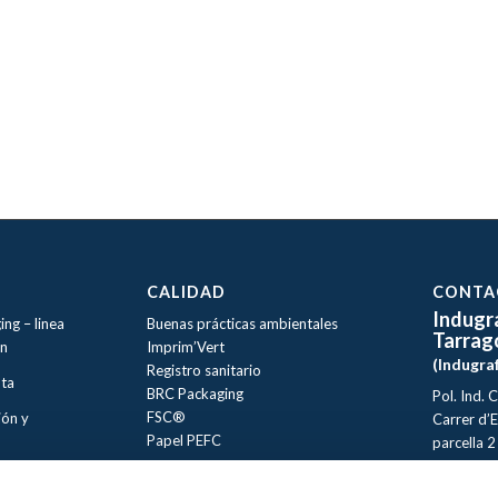
CALIDAD
CONTA
Indugr
ing –
linea
Buenas prácticas ambientales
Tarrag
ón
Imprim’Vert
(Indugra
Registro sanitario
nta
BRC Packaging
Pol. Ind. 
FSC®
ión y
Carrer d’E
Papel PEFC
parcella 2
43120, T
Avisos Legales