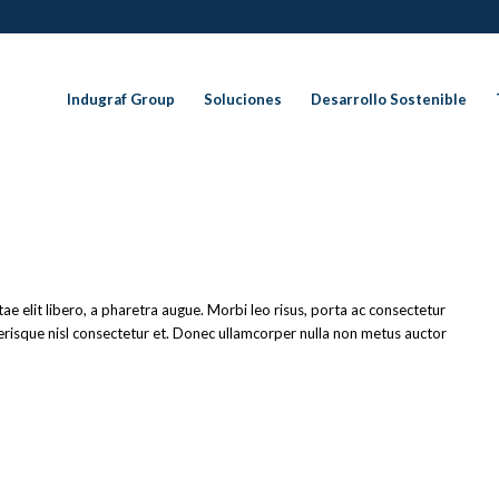
Indugraf Group
Soluciones
Desarrollo Sostenible
itae elit libero, a pharetra augue. Morbi leo risus, porta ac consectetur
risque nisl consectetur et. Donec ullamcorper nulla non metus auctor