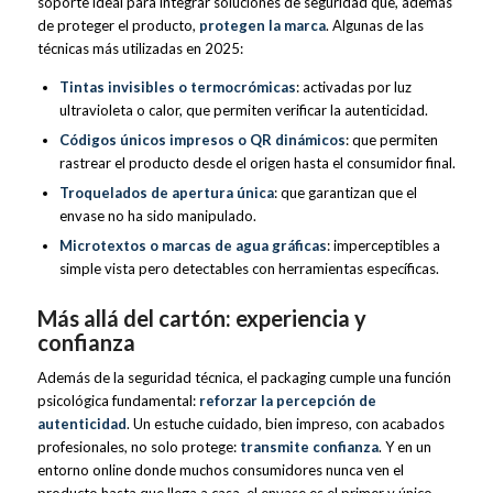
soporte ideal para integrar soluciones de seguridad que, además
de proteger el producto,
protegen la marca
. Algunas de las
técnicas más utilizadas en 2025:
Tintas invisibles o termocrómicas
: activadas por luz
ultravioleta o calor, que permiten verificar la autenticidad.
Códigos únicos impresos o QR dinámicos
: que permiten
rastrear el producto desde el origen hasta el consumidor final.
Troquelados de apertura única
: que garantizan que el
envase no ha sido manipulado.
Microtextos o marcas de agua gráficas
: imperceptibles a
simple vista pero detectables con herramientas específicas.
Más allá del cartón: experiencia y
confianza
Además de la seguridad técnica, el packaging cumple una función
psicológica fundamental:
reforzar la percepción de
autenticidad
. Un estuche cuidado, bien impreso, con acabados
profesionales, no solo protege:
transmite confianza
. Y en un
entorno online donde muchos consumidores nunca ven el
producto hasta que llega a casa, el envase es el primer y único