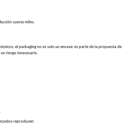
ducción cuesta miles.
cnicos, el packaging no es solo un envase: es parte de la propuesta de
s un riesgo innecesario.
s
anzados reproducen: