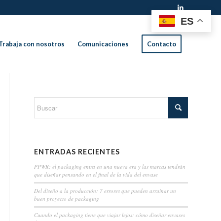
ES
Trabaja con nosotros
Comunicaciones
Contacto
ENTRADAS RECIENTES
PPWR: el packaging entra en una nueva era y las marcas tendrán
que diseñar pensando en el final de la vida del envase
Del diseño a la producción: 7 errores que pueden arruinar un
buen proyecto de packaging
Cuando el packaging tiene que viajar lejos: cómo diseñar envases