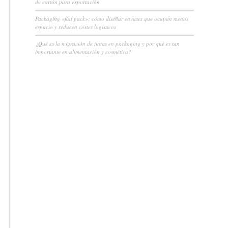
de cartón para exportación
Packaging «flat pack»: cómo diseñar envases que ocupan menos
espacio y reducen costes logísticos
¿Qué es la migración de tintas en packaging y por qué es tan
importante en alimentación y cosmética?