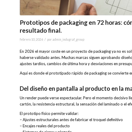
Prototipos de packaging en 72 horas: có
resultado final.
/
febrero 10, 2026
por
admin_indugraf_group
En 2026 el mayor coste en un proyecto de packaging ya no es sol
haberse validado antes. Muchas marcas siguen aprobando diseños 
ajustes tardíos, cambios de última hora y desviaciones en presup
Aquí es donde el prototipado rápido de packaging se convierte e
Del diseño en pantalla al producto en la m
Un render puede verse espectacular. Pero el momento decisivo lle
cartón, la resistencia estructural, la sensación del laminado o el e
El prototipo físico permite validar:
– Ajustes estructurales antes de fabricar el troquel definitivo
– Encajes reales del producto
– Sistemas de cierre y plegado